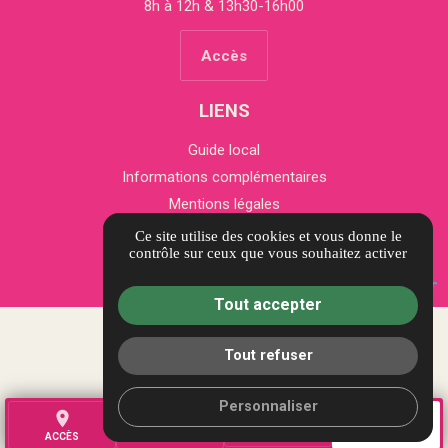
8h à 12h & 13h30-16h00
Accès
LIENS
Guide local
Informations complémentaires
Mentions légales
Politique de confidentialité
Ce site utilise des cookies et vous donne le
contrôle sur ceux que vous souhaitez activer
Gestion des cookies
Tout accepter
Tout refuser
Personnaliser
place
call
mail
AVIS
ACCÈS
TÉL.
CONTACT